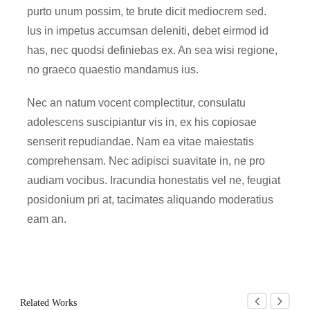
purto unum possim, te brute dicit mediocrem sed.
Ius in impetus accumsan deleniti, debet eirmod id
has, nec quodsi definiebas ex. An sea wisi regione,
no graeco quaestio mandamus ius.
Nec an natum vocent complectitur, consulatu
adolescens suscipiantur vis in, ex his copiosae
senserit repudiandae. Nam ea vitae maiestatis
comprehensam. Nec adipisci suavitate in, ne pro
audiam vocibus. Iracundia honestatis vel ne, feugiat
posidonium pri at, tacimates aliquando moderatius
eam an.
Related Works