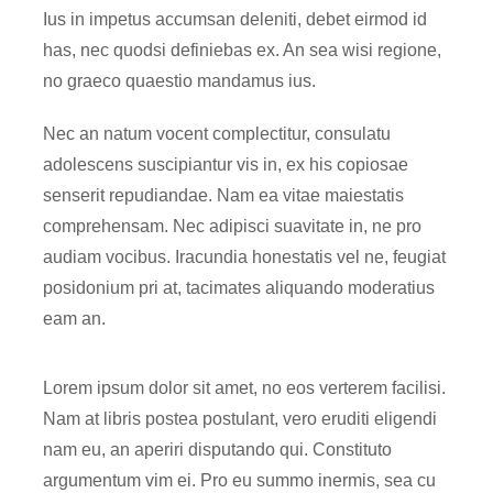
Ius in impetus accumsan deleniti, debet eirmod id
has, nec quodsi definiebas ex. An sea wisi regione,
no graeco quaestio mandamus ius.
Nec an natum vocent complectitur, consulatu
adolescens suscipiantur vis in, ex his copiosae
senserit repudiandae. Nam ea vitae maiestatis
comprehensam. Nec adipisci suavitate in, ne pro
audiam vocibus. Iracundia honestatis vel ne, feugiat
posidonium pri at, tacimates aliquando moderatius
eam an.
Lorem ipsum dolor sit amet, no eos verterem facilisi.
Nam at libris postea postulant, vero eruditi eligendi
nam eu, an aperiri disputando qui. Constituto
argumentum vim ei. Pro eu summo inermis, sea cu