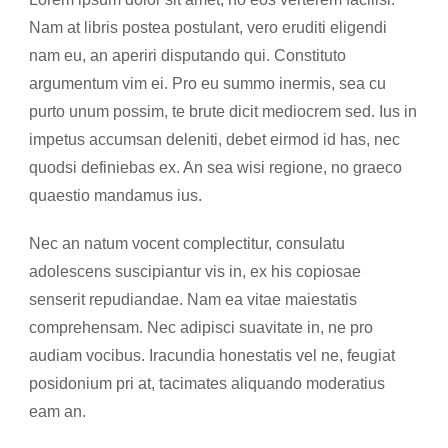
Nam at libris postea postulant, vero eruditi eligendi
nam eu, an aperiri disputando qui. Constituto
argumentum vim ei. Pro eu summo inermis, sea cu
purto unum possim, te brute dicit mediocrem sed. Ius in
impetus accumsan deleniti, debet eirmod id has, nec
quodsi definiebas ex. An sea wisi regione, no graeco
quaestio mandamus ius.
Nec an natum vocent complectitur, consulatu
adolescens suscipiantur vis in, ex his copiosae
senserit repudiandae. Nam ea vitae maiestatis
comprehensam. Nec adipisci suavitate in, ne pro
audiam vocibus. Iracundia honestatis vel ne, feugiat
posidonium pri at, tacimates aliquando moderatius
eam an.