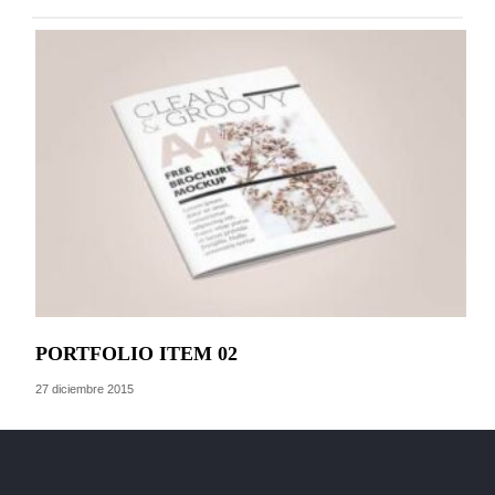
PORTFOLIO ITEM 02
PO
27 diciembre 2015
27 d